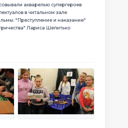
исовывали акварелью супергероев
лектуалов в читальном зале
льмы: "Преступление и наказание"
ктричества" Лариса Шепитько