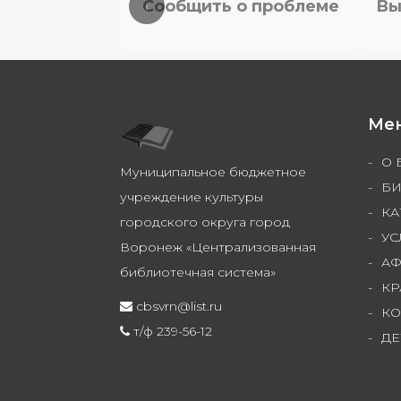
Сообщить о проблеме
Вы
‹
Ме
О 
Муниципальное бюджетное
БИ
учреждение культуры
КА
городского округа город
УС
Воронеж «Централизованная
А
библиотечная система»
КР
cbsvrn@list.ru
КО
т/ф 239-56-12
ДЕ