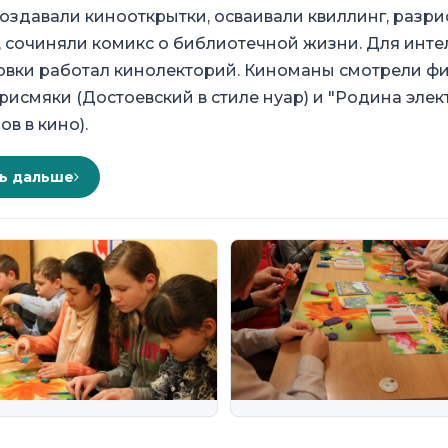
создавали кинооткрытки, осваивали квиллинг, разр
 сочиняли комикс о библиотечной жизни. Для инте
вки работал кинолекторий. Киноманы смотрели фи
рисмяки (Достоевский в стиле нуар) и "Родина эле
ов в кино).
ь дальше