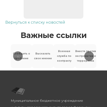
Вернуться к списку новостей
Важные ссылки
Военная
Вместе против
Сообщить о
Высказать
‹
›
служба по
экстремизма и
Антит
проблеме
свое мнение
контракту
терроризма
Муниципальное бюджетное учреждение