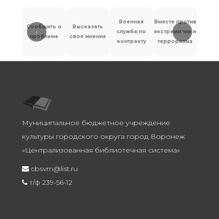
Военная
Вместе против
Сообщить о
Высказать
‹
›
служба по
экстремизма и
Антит
проблеме
свое мнение
контракту
терроризма
Муниципальное бюджетное учреждение
культуры городского округа город Воронеж
«Централизованная библиотечная система»
cbsvrn@list.ru
т/ф 239-56-12