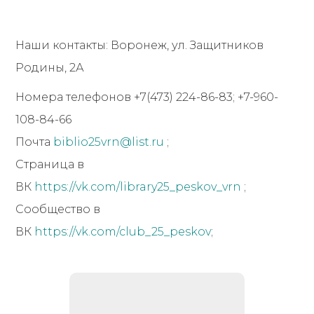
Наши контакты: Воронеж, ул. Защитников
Родины, 2А
Номера телефонов +7(473) 224-86-83; +7-960-
108-84-66
Почта
biblio25vrn@list.ru
;
Страница в
ВК
https://vk.com/library25_peskov_vrn
;
Сообщество в
ВК
https://vk.com/club_25_peskov
;