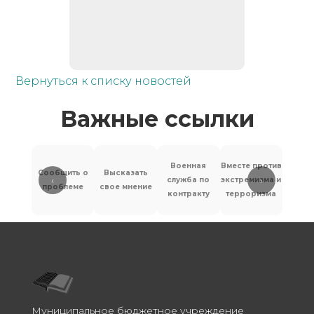
Вернуться к списку новостей
Важные ссылки
Военная
Вместе против
Сообщить о
Высказать
‹
›
служба по
экстремизма и
Антит
проблеме
свое мнение
контракту
терроризма
Муниципальное бюджетное учреждение