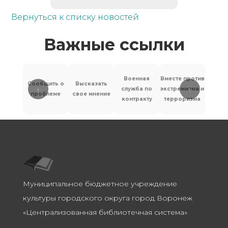
Вернуться к списку новостей
Важные ссылки
Военная
Вместе против
Сообщить о
Высказать
‹
›
служба по
экстремизма и
Антит
проблеме
свое мнение
контракту
терроризма
Муниципальное бюджетное учреждение
культуры городского округа город Воронеж
«Централизованная библиотечная система»