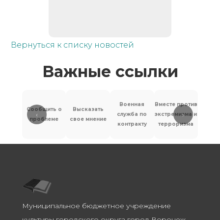
Вернуться к списку новостей
Важные ссылки
Военная
Вместе против
Сообщить о
Высказать
‹
›
служба по
экстремизма и
Антит
проблеме
свое мнение
контракту
терроризма
Муниципальное бюджетное учреждение
культуры городского округа город Воронеж