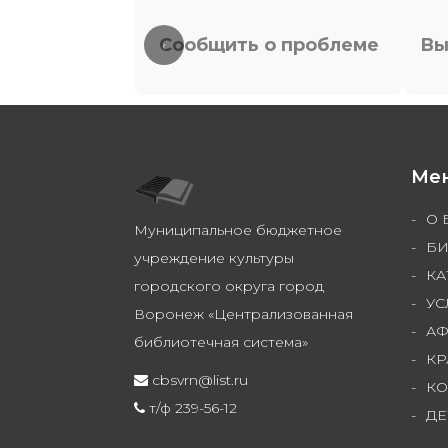
Сообщить о проблеме
Вы
‹
Ме
О 
Муниципальное бюджетное
БИ
учреждение культуры
КА
городского округа город
УС
Воронеж «Централизованная
А
библиотечная система»
КР
cbsvrn@list.ru
КО
т/ф 239-56-12
ДЕ