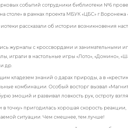
парковых событий сотрудники библиотеки №6 пров
на столе» в рамках проекта МБУК «ЦБС» г.Воронежа 
лиотеки рассказали об истории возникновения нас
ись журналы с кроссвордами и занимательными иг
лы, играли в настольные игры «Лото», «Домино», «Ш
и др.
щим кладезем знаний о дарах природы, а в «крестик
ьные комбинации. Особый восторг вызвал «Магнитн
урю эмоций и развивал ловкость рук, остроту взгля
и в точку» пригодилась хорошая скорость реакции
аемой ситуации. Чем смешнее, тем лучше!