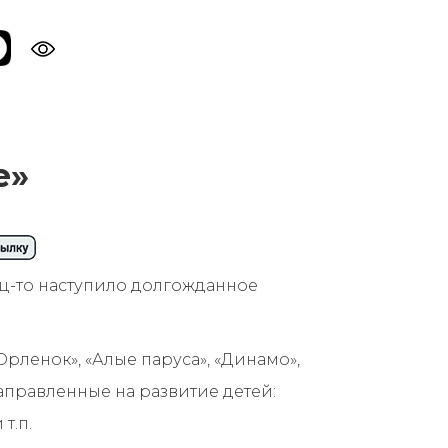
е»
нец-то наступило долгожданное
рленок», «Алые паруса», «Динамо»,
правленные на развитие детей:
т.п.