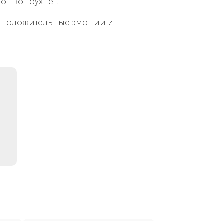
т-вот рухнет.
и положительные эмоции и