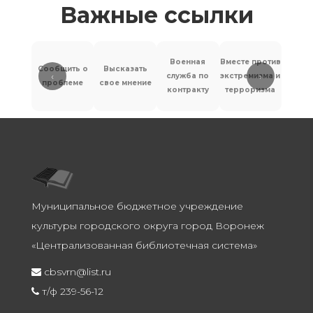
Важные ссылки
Военная
Вместе против
Сообщить о
Высказать
‹
›
служба по
экстремизма и
Антит
проблеме
свое мнение
контракту
терроризма
Муниципальное бюджетное учреждение
культуры городского округа город Воронеж
«Централизованная библиотечная система»
cbsvrn@list.ru
т/ф 239-56-12