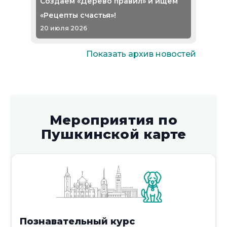
Создаём «Дерево правил» и ищем
«Рецепты счастья»!
20 июля 2026
Показать архив новостей
Фольклорный час «Открыватель
Мероприятия по
сказочных земель»
Пушкинской карте
17 июля 2026
Мастерилка «Дружба начинается с
Познавательный курс