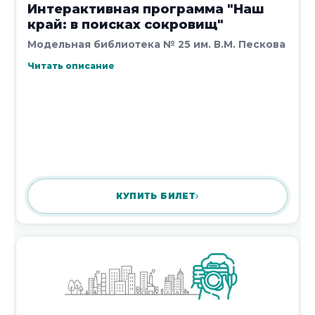
Интерактивная программа "Наш
край: в поисках сокровищ"
Модельная библиотека № 25 им. В.М. Пескова
Читать описание
Экологический урок. «Вторая жизнь
вещам»
16 июля 2026
Новости 51 - 60 из 20431
КУПИТЬ БИЛЕТ
Начало
|
Пред.
|
4
5
6
7
8
|
След.
|
Конец