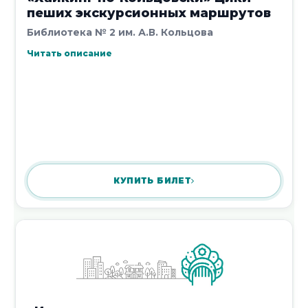
пеших экскурсионных маршрутов
17 июля 2026
Библиотека № 2 им. А.В. Кольцова
Читать описание
Громкое чтение «Поморские
небывальщины»
16 июля 2026
КУПИТЬ БИЛЕТ
«Мы живем в одной стране»