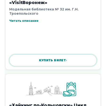
«VisitВоронеж»
улыбки»
Модельная библиотека № 32 им. Г.Н.
17 июля 2026
Троепольского
Читать описание
День рождения Чебурашки
17 июля 2026
КУПИТЬ БИЛЕТ
Кинопоказ «История дельфина»
«Хайкинг по-Кольцовски» Цикл