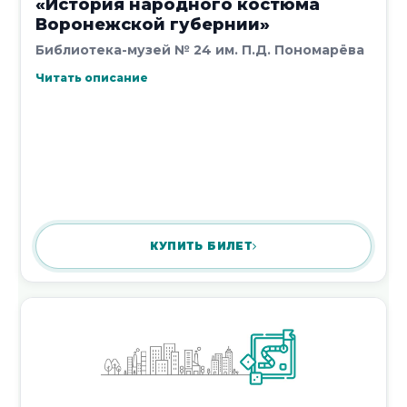
«История народного костюма
16 июля 2026
Воронежской губернии»
Библиотека-музей № 24 им. П.Д. Пономарёва
Читать описание
Познавательный час «Обо всем на
свете: :наш друг светофор»
16 июля 2026
КУПИТЬ БИЛЕТ
Просветительский час «Обращая в
минувшее взгляд».
16 июля 2026