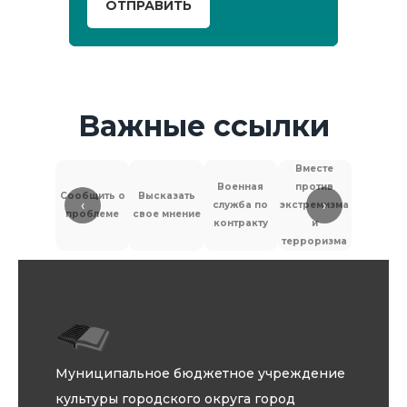
ОТПРАВИТЬ
Важные ссылки
Вместе
Военная
против
Сообщить о
Высказать
‹
›
служба по
экстремизма
Антитер
проблеме
свое мнение
контракту
и
терроризма
Муниципальное бюджетное учреждение
культуры городского округа город