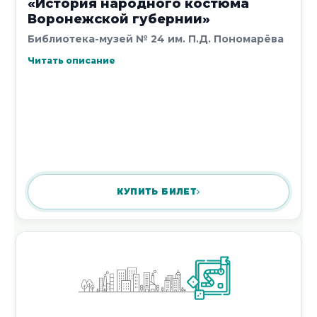
«История народного костюма
5 августа 2026
Воронежской губернии»
Библиотека-музей № 24 им. П.Д. Пономарёва
Читать описание
Заочное путешествие «Я люблю
читать сказки»
5 августа 2026
КУПИТЬ БИЛЕТ
Час истории «Стратегия Брусилова:
прорыв, изменивший ход войны»
4 августа 2026