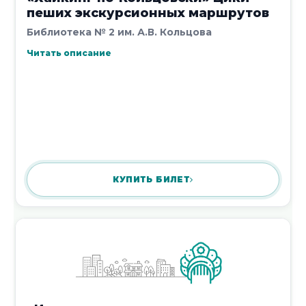
пеших экскурсионных маршрутов
7 августа 2026
Библиотека № 2 им. А.В. Кольцова
Читать описание
Литературное путешествие «По
сказкам Анны Барышниковой»
6 августа 2026
КУПИТЬ БИЛЕТ
Экскурсия «По просторам дороги
железной (160 лет ЮВжд)», 6+