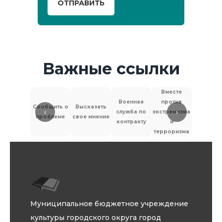
ОТПРАВИТЬ
Важные ссылки
Вместе
Военная
против
Сообщить о
Высказать
‹
›
служба по
экстремизма
Антитер
проблеме
свое мнение
контракту
и
терроризма
Муниципальное бюджетное учреждение
культуры городского округа город