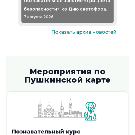
Познавательное занятие «Три цвета
безопасности»: ко Дню светофора.
7 августа 2026
Показать архив новостей
Беседа «Минздрав
Мероприятия по
предупреждает!»
Пушкинской карте
7 августа 2026
Познавательный курс