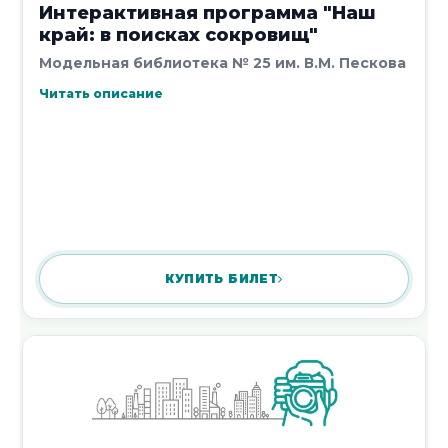
Интерактивная программа "Наш
край: в поисках сокровищ"
Модельная библиотека № 25 им. В.М. Пескова
Читать описание
Патриотический час «Воронеж-
родина российского десанта»
4 августа 2026
Новости 1 - 10 из 20431
КУПИТЬ БИЛЕТ
Начало | Пред. |
1
2
3
4
5
|
След.
|
Конец