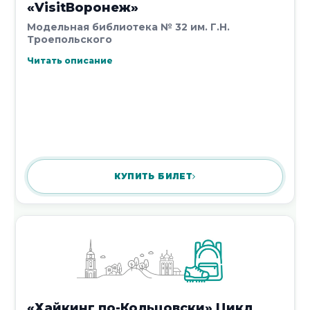
«VisitВоронеж»
Викторина «По лабиринтам права»
Модельная библиотека № 32 им. Г.Н.
7 августа 2026
Троепольского
Читать описание
Библиокафе «Читай и мечтай!
(Всемирный день книголюбов)», 6+
7 августа 2026
КУПИТЬ БИЛЕТ
Познавательно-развлекательный
час «Эти заМУРчательные кошки»
«Хайкинг по-Кольцовски» Цикл