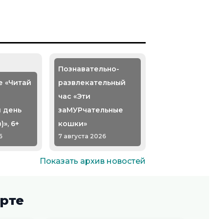
Познавательно-
 «Читай
развлекательный
час «Эти
 день
заМУРчательные
», 6+
кошки»
6
7 августа 2026
Показать архив новостей
и
Патриотический
час «Воронеж-
рте
 прорыв,
родина
й ход
российского