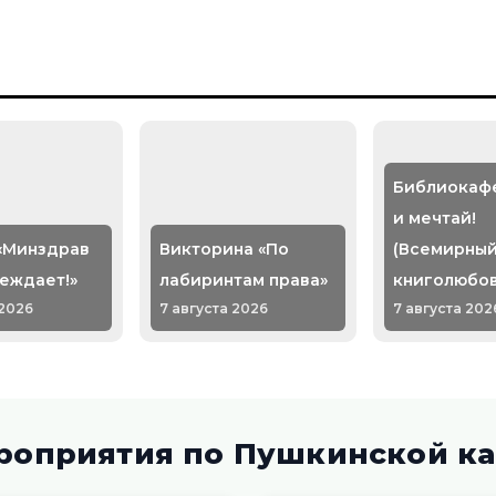
Библиокафе
и мечтай!
«Минздрав
Викторина «По
(Всемирный
еждает!»
лабиринтам права»
книголюбов)
 2026
7 августа 2026
7 августа 202
Час истори
ия «По
Заочное
«Стратегия
роприятия по Пушкинской ка
ам дороги
путешествие «Я
Брусилова:
 (160 лет
люблю читать
изменивши