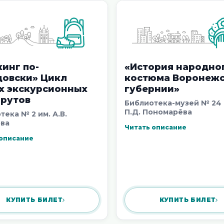
6+
сказки»
войны»
 2026
5 августа 2026
4 августа 202
инг по-
«История народно
цовски» Цикл
костюма Воронеж
х экскурсионных
губернии»
рутов
Библиотека-музей № 24 
П.Д. Пономарёва
тека № 2 им. А.В.
ва
Читать описание
 описание
КУПИТЬ БИЛЕТ
КУПИТЬ БИЛЕТ