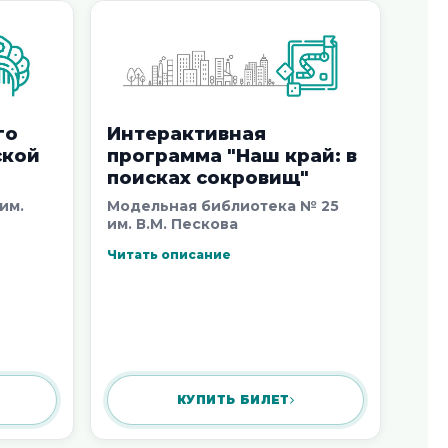
десанта»
6
4 августа 2026
го
Интерактивная
ской
программа "Наш край: в
поисках сокровищ"
им.
Модельная библиотека № 25
им. В.М. Пескова
Читать описание
КУПИТЬ БИЛЕТ