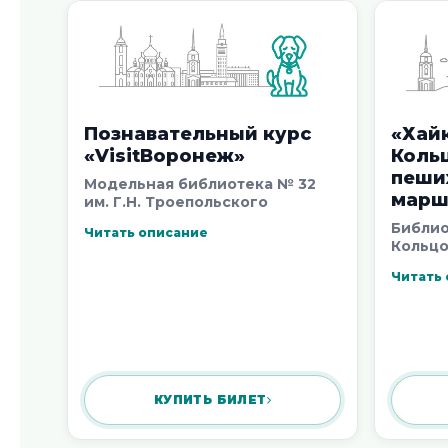
Барышниковой»
ЮВжд)», 
6 августа 2026
5 августа
Новости 1 - 10 из 20431
Познавательный курс
«Хайк
Начало | Пред. |
1
2
3
4
5
|
След.
|
Конец
«VisitВоронеж»
Коль
пеши
Модельная библиотека № 32
марш
им. Г.Н. Троепольского
Библио
Читать описание
Кольцо
Читать
КУПИТЬ БИЛЕТ