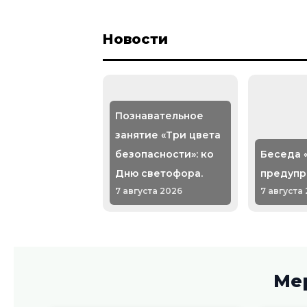
Новости
Познавательное
занятие «Три цвета
безопасности»: ко
Беседа 
Дню светофора.
предупр
7 августа 2026
7 августа
Литературное
Экскурс
Ме
путешествие «По
простор
сказкам Анны
железной