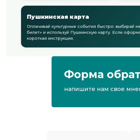
Пушкинская карта
Оплачивай культурные события быстро: выбирай м
билет» и используй Пушкинскую карту. Если офор
короткая инструкция.
Форма обрат
напишите нам свое мне